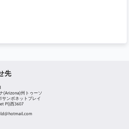
せ先
d
(Arizona)州トゥーソ
on)市サンボネットプレイ
et Pl)西3607
hild@hotmail.com