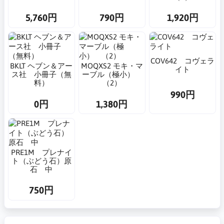
5,760円
790円
1,920円
COV642 コヴェラ
BKLT ヘブン＆アー
MOQXS2 モキ・マ
イト
ス社 小冊子（無
ーブル（極小）
料）
（2）
990円
0円
1,380円
PRE1M プレナイ
ト（ぶどう石）原
石 中
750円