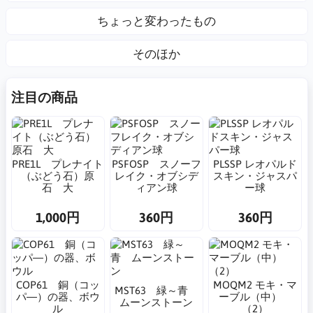
ちょっと変わったもの
そのほか
注目の商品
PRE1L プレナイト
PSFOSP スノーフ
PLSSP レオパルド
（ぶどう石）原
レイク・オブシデ
スキン・ジャスパ
石 大
ィアン球
ー球
1,000円
360円
360円
COP61 銅（コッ
MOQM2 モキ・マ
MST63 緑～青
パ―）の器、ボウ
ーブル（中）
ムーンストーン
ル
（2）