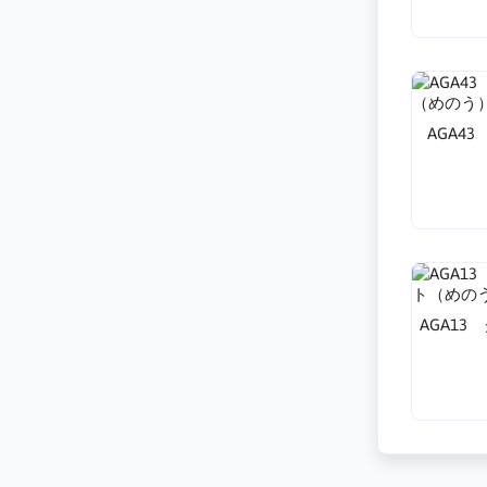
AGA4
AGA1