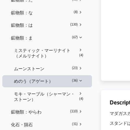
(8)
鉱物類：な
(130)
鉱物類：は
(67)
鉱物類：ま
ミスティック・マーリナイト
(4)
（メルリナイト）
(23)
ムーンストーン
(36)
めのう（アゲート）
モキ・マーブル（シャーマン・
(4)
ストーン）
Descrip
(110)
鉱物類：やらわ
マダガスカル
スタンド
(31)
化石・隕石