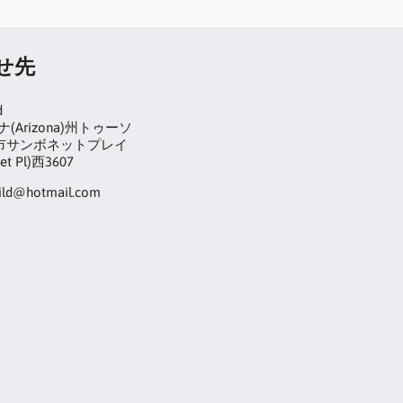
せ先
d
(Arizona)州トゥーソ
on)市サンボネットプレイ
et Pl)西3607
hild@hotmail.com