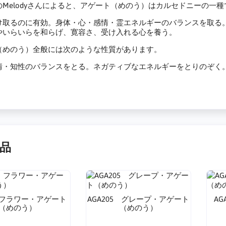
のMelodyさんによると、アゲート（めのう）はカルセドニーの一
け取るのに有効。身体・心・感情・霊エネルギーのバランスを取る
やいらいらを和らげ、寛容さ、受け入れる心を養う。
（めのう）全般には次のような性質があります。
情・知性のバランスをとる。ネガティブなエネルギーをとりのぞく
品
1 フラワー・アゲート
AGA205 グレープ・アゲート
A
（めのう）
（めのう）