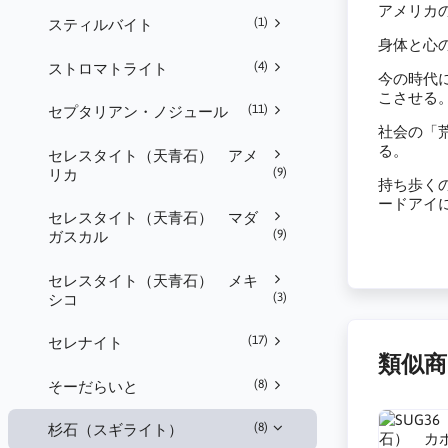
アメリカ
(1)
スティルバイト
身体と心
(4)
ストロマトライト
今の時代
こさせる
(11)
セプタリアン・ノジュール
社会の「
る。
セレスタイト（天青石） アメ
(9)
リカ
持ち歩く
ードアイ
セレスタイト（天青石） マダ
(9)
ガスカル
セレスタイト（天青石） メキ
(3)
シコ
(17)
セレナイト
類似商
(8)
そーだらいと
(8)
杉石（スギライト）