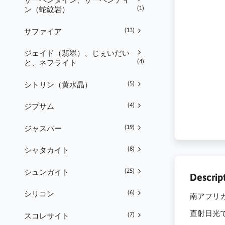
(1)
ン（蛇紋岩）
(13)
サファイア
ジェイド（翡翠）、じぇいだい
(4)
と、ネフライト
(5)
シトリン（黄水晶）
(4)
ジプサム
(19)
ジャスパー
(8)
シャタカイト
(25)
シュンガイト
Descrip
(6)
シリコン
南アフリカ。
直射日光
(7)
スコレサイト