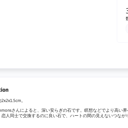
tion
x2x1.5cm。
t Simmonsさんによると、深い安らぎの石です。瞑想などでより
、恋人同士で交換するのに良い石で、ハートの間の見えないつなが