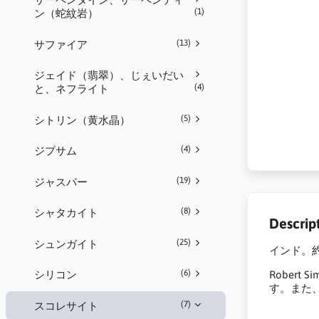
(1)
ン（蛇紋岩）
(13)
サファイア
ジェイド（翡翠）、じぇいだい
(4)
と、ネフライト
(5)
シトリン（黄水晶）
(4)
ジプサム
(19)
ジャスパー
(8)
シャタカイト
Descrip
(25)
シュンガイト
インド。約2
(6)
Rober
シリコン
す。また
(7)
スコレサイト