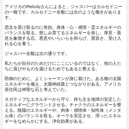
アメリカのMelodyさんによると、ジャスパーはカルセドニー
の一種です。カルセドニー全般には次のような働きがありま
す。
思念を受け取るのに有効。身体・心・感情・霊エネルギーの
バランスを取る。慈しみ育てるエネルギーを発し、厚意・善
意を象徴する石。悪意やいらいらを和らげ、寛容さ、受け入
れる心を養う。
ジャスパー全般は次の通りです。
私たちが自分のためだけにここにいるのではなく、他の人た
ちに喜びやものを届けるためでもあると教える。
防御のために、よくシャーマンが身に着けた。ある種の太陽
エネルギーを備え、太陽神経叢とつながりがある。アメリカ
原住民は神聖な石と考えていた。
ネガティブなエネルギーから守り、持ち主を地球の安定した
エネルギーにグラウンドさせる。チャクラのエネルギーを整
える。陰陽のエネルギーや、肉体・感情体・知性体（メンタ
ル体）のバランスを取る。オーラを安定させ、滞ったエネル
ギーをなめらかにする、浄化効果がある。