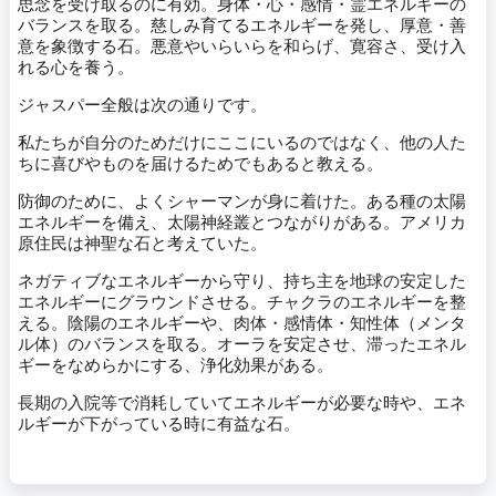
思念を受け取るのに有効。身体・心・感情・霊エネルギーの
バランスを取る。慈しみ育てるエネルギーを発し、厚意・善
意を象徴する石。悪意やいらいらを和らげ、寛容さ、受け入
れる心を養う。
ジャスパー全般は次の通りです。
私たちが自分のためだけにここにいるのではなく、他の人た
ちに喜びやものを届けるためでもあると教える。
防御のために、よくシャーマンが身に着けた。ある種の太陽
エネルギーを備え、太陽神経叢とつながりがある。アメリカ
原住民は神聖な石と考えていた。
ネガティブなエネルギーから守り、持ち主を地球の安定した
エネルギーにグラウンドさせる。チャクラのエネルギーを整
える。陰陽のエネルギーや、肉体・感情体・知性体（メンタ
ル体）のバランスを取る。オーラを安定させ、滞ったエネル
ギーをなめらかにする、浄化効果がある。
長期の入院等で消耗していてエネルギーが必要な時や、エネ
ルギーが下がっている時に有益な石。