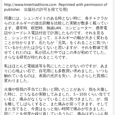
http://www.Innertraditions.com Reprinted with permission of
publisher. 出版社の許可を得て引用)
同書には、シュンガイトのある時とない時に、各チャクラか
らのエネルギーの放出距離を比較した実験が数多く載ってい
ます。通常時、瞑想時、無線LAN、コンピューター、携帯電
話やコードレス電話付近で計測したものです。それを見る
と、シュンガイトによって、エネルギーの幅が大きく変わる
ことが分かります。石たちが「元気」をくれることに気づい
ているかたがたは少なくないと思いますが、それを数値で見
せてくれたのは、私が読んだ中ではこの本が初めてでした。
さらなる研究が待たれるところです。
私はほとんど電磁波等を気にしたことがないのですが、あま
りに心地よい石で、自宅用にも多数買い求めました。いつも
触れているものは、表面の光沢を失い、さらさらした質感に
変わりました。
火傷や怪我の手当てに良いと聞いたことがあり、指を火傷し
た時に、どうなるか実験してみました。5～10分くらい当てて
いると、痛みがなくなっていることに気づきました。が、指
を離してしばらくすると、また痛みが戻ってきます。そして
また当てると、今度はもっと短い時間で痛みが引きました。
同じことを何度か繰り返しているうちに、痛みはずいぶん和