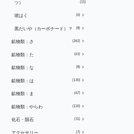
(15)
ツ）
(6)
琥はく
(8)
黒だいや（カーボナード）？
(262)
鉱物類：さ
(63)
鉱物類：た
(8)
鉱物類：な
(130)
鉱物類：は
(67)
鉱物類：ま
(110)
鉱物類：やらわ
(31)
化石・隕石
(7)
アクセサリー