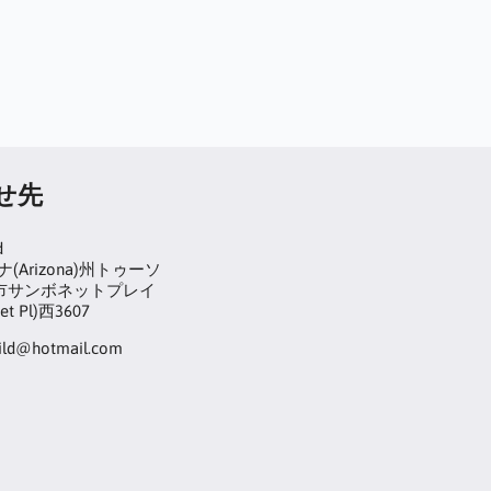
せ先
d
(Arizona)州トゥーソ
on)市サンボネットプレイ
et Pl)西3607
hild@hotmail.com