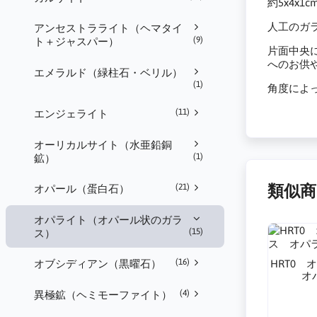
約5x4x1c
人工のガ
アンセストラライト（ヘマタイ
(9)
ト＋ジャスパー）
片面中央
へのお供
エメラルド（緑柱石・ベリル）
(1)
角度によ
(11)
エンジェライト
オーリカルサイト（水亜鉛銅
(1)
鉱）
類似商
(21)
オパール（蛋白石）
オパライト（オパール状のガラ
(15)
ス）
(16)
オブシディアン（黒曜石）
HRT0
オ
(4)
異極鉱（ヘミモーファイト）