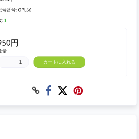
記号番号:
OPL66
:
1
950円
数量
カートに入れる