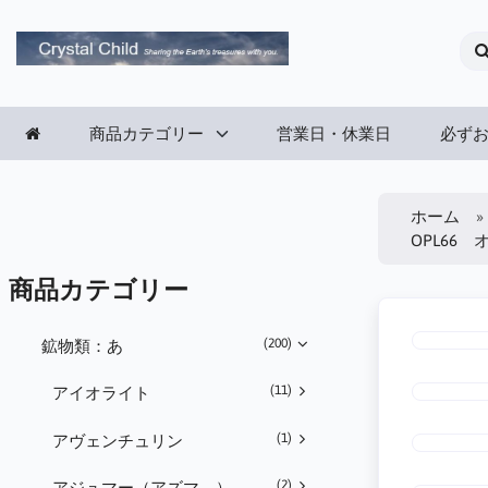
商品カテゴリー
営業日・休業日
必ず
ホーム
OPL66
商品カテゴリー
(200)
鉱物類：あ
(11)
アイオライト
(1)
アヴェンチュリン
(2)
アジュマー（アズマ―）