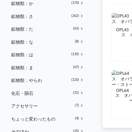
(170)
鉱物類：か
(262)
鉱物類：さ
(63)
鉱物類：た
OPL4
ス 
(8)
鉱物類：な
(130)
鉱物類：は
(67)
鉱物類：ま
(110)
鉱物類：やらわ
OPL6
(31)
化石・隕石
ス オパ
(7)
アクセサリー
(4)
ちょっと変わったもの
(25)
そのほか