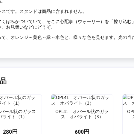
m。
ラスです。スタンドは商品に含まれません。
にくぼみがついていて、そこに心配事（ウォーリー）を「擦り込む
や、お見舞いなどにどうぞ。
って、オレンジ～黄色～緑～水色と、様々な色を見せます。光の当
品
 オパール状のガラス
OPL41 オパール状のガラ
O
パライト（1）
ス オパライト（3）
280円
600円