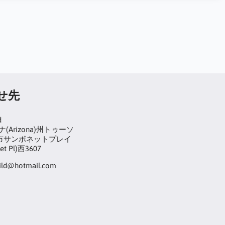
せ先
d
(Arizona)州トゥーソ
on)市サンボネットプレイ
et Pl)西3607
hild@hotmail.com