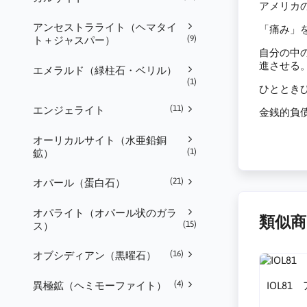
アメリカの
アンセストラライト（ヘマタイ
「痛み」
(9)
ト＋ジャスパー）
自分の中
進させる
エメラルド（緑柱石・ベリル）
(1)
ひととき
(11)
エンジェライト
金銭的負
オーリカルサイト（水亜鉛銅
(1)
鉱）
(21)
オパール（蛋白石）
オパライト（オパール状のガラ
類似商
(15)
ス）
(16)
オブシディアン（黒曜石）
(4)
異極鉱（ヘミモーファイト）
IOL8