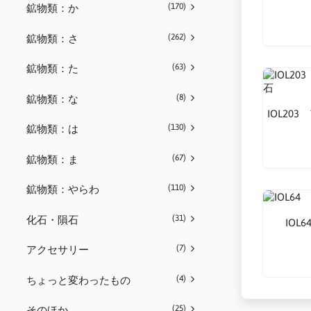
(170)
鉱物類：か
(262)
鉱物類：さ
(63)
鉱物類：た
(8)
鉱物類：な
IOL20
(130)
鉱物類：は
(67)
鉱物類：ま
(110)
鉱物類：やらわ
(31)
化石・隕石
IOL
(7)
アクセサリー
(4)
ちょっと変わったもの
(25)
そのほか