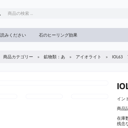
お読みください
石のヒーリング効果
商品カテゴリー
鉱物類：あ
アイオライト
IOL6
I
インド
商品
在庫数
残念