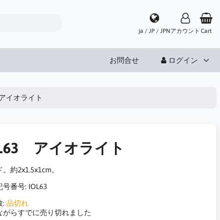
ja / JP / JPN
アカウント
Cart
お問合せ
ログイン
3 アイオライト
OL63 アイオライト
。約2x1.5x1cm。
記号番号:
IOL63
:
品切れ
ながらすでに売り切れました