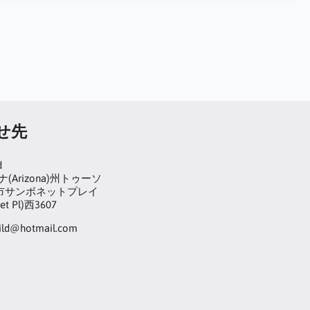
せ先
d
(Arizona)州トゥーソ
on)市サンボネットプレイ
et Pl)西3607
hild@hotmail.com