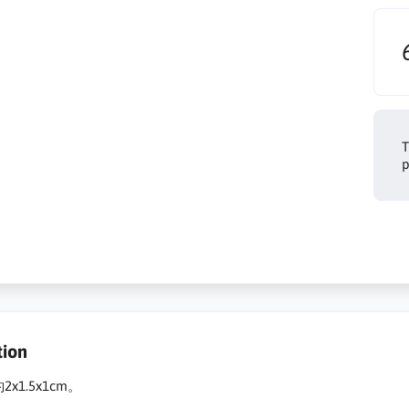
T
p
tion
x1.5x1cm。